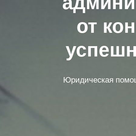
админи
от ко
успешн
Юридическая помощ