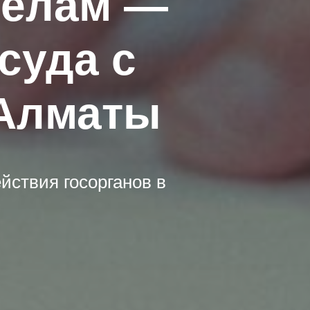
делам —
суда с
 Алматы
ствия госорганов в